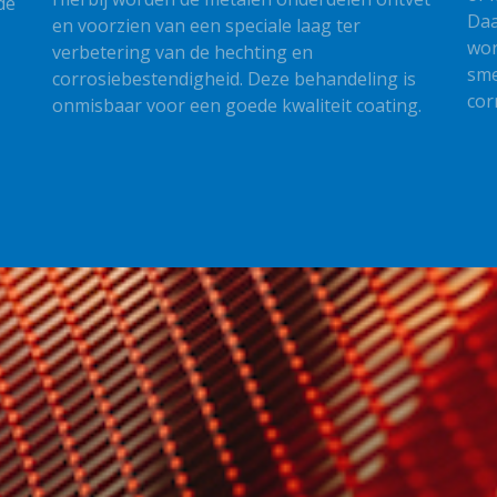
de
Daa
en voorzien van een speciale laag ter
wor
verbetering van de hechting en
sme
corrosiebestendigheid. Deze behandeling is
cor
onmisbaar voor een goede kwaliteit coating.