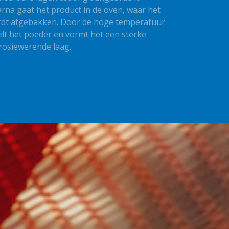
rna gaat het product in de oven, waar het
dt afgebakken. Door de hoge temperatuur
lt het poeder en vormt het een sterke
rosiewerende laag.