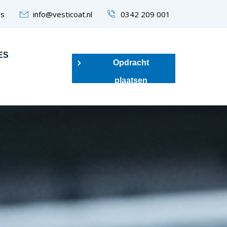
s
info@vesticoat.nl
0342 209 001
ES
Opdracht
plaatsen