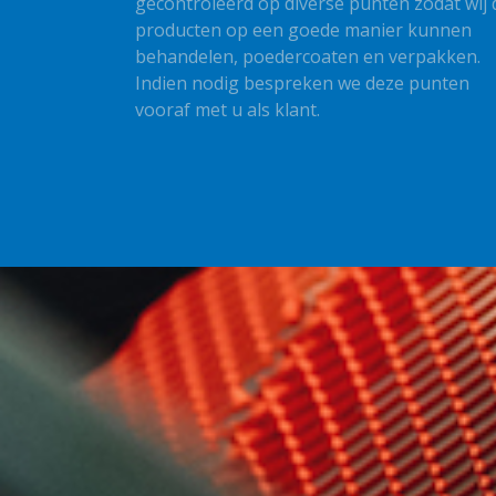
gecontroleerd op diverse punten zodat wij 
producten op een goede manier kunnen
behandelen, poedercoaten en verpakken.
Indien nodig bespreken we deze punten
vooraf met u als klant.